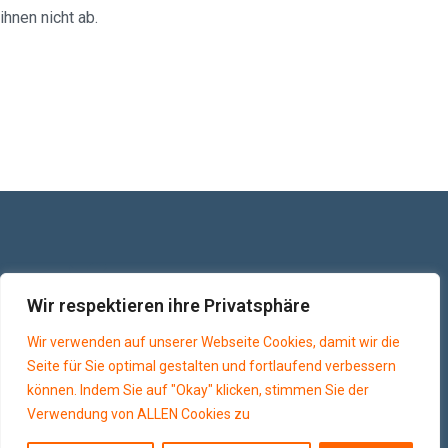
ihnen nicht ab.
Wir respektieren ihre Privatsphäre
Wir verwenden auf unserer Webseite Cookies, damit wir die
Neve
| Präsentiert von
WordPress
Seite für Sie optimal gestalten und fortlaufend verbessern
Impressum
&
DSGVO
können. Indem Sie auf "Okay" klicken, stimmen Sie der
Verwendung von ALLEN Cookies zu
Jürgen Müller, Beuerbergerstraße 14, 82515