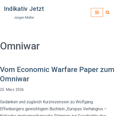
Indikativ Jetzt
Zum
Jürgen Müller
Inhalt
springen
Omniwar
Vom Economic Warfare Paper zum
Omniwar
25. März 2026
Gedanken und zugleich Kurzrezension zu Wolfgang
Effenbergers gewichtigem Büchlein „Europas Verhängnis –
Kritische angloamerikanische Stimmen zur Geschichte des