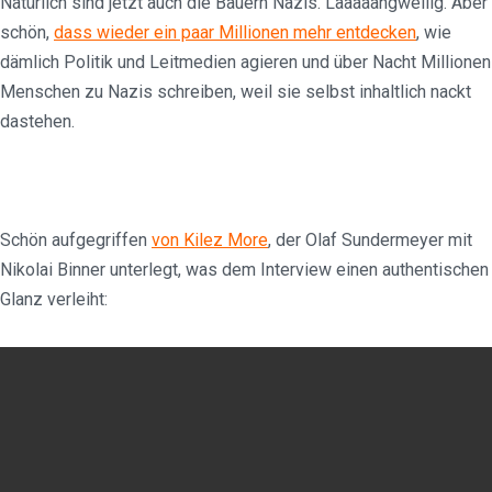
Natürlich sind jetzt auch die Bauern Nazis. Laaaaangweilig. Aber
schön,
dass wieder ein paar Millionen mehr entdecken
, wie
dämlich Politik und Leitmedien agieren und über Nacht Millionen
Menschen zu Nazis schreiben, weil sie selbst inhaltlich nackt
dastehen.
Schön aufgegriffen
von Kilez More
, der Olaf Sundermeyer mit
Nikolai Binner unterlegt, was dem Interview einen authentischen
Glanz verleiht: