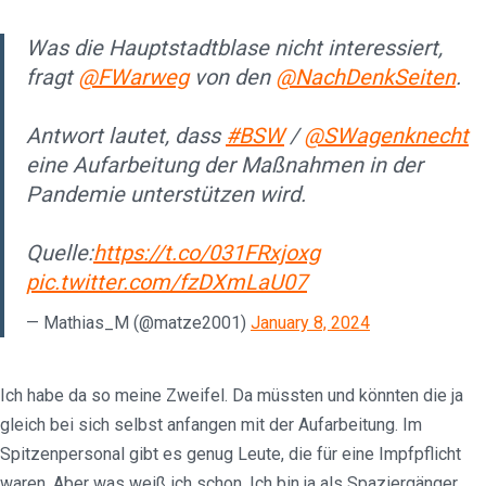
Was die Hauptstadtblase nicht interessiert,
fragt
@FWarweg
von den
@NachDenkSeiten
.
Antwort lautet, dass
#BSW
/
@SWagenknecht
eine Aufarbeitung der Maßnahmen in der
Pandemie unterstützen wird.
Quelle:
https://t.co/031FRxjoxg
pic.twitter.com/fzDXmLaU07
— Mathias_M (@matze2001)
January 8, 2024
Ich habe da so meine Zweifel. Da müssten und könnten die ja
gleich bei sich selbst anfangen mit der Aufarbeitung. Im
Spitzenpersonal gibt es genug Leute, die für eine Impfpflicht
waren. Aber was weiß ich schon. Ich bin ja als Spaziergänger